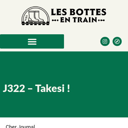
J322 – Takesi !
Cher Journal,